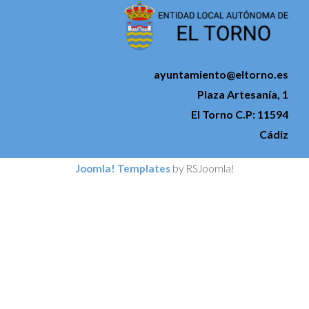
ayuntamiento@eltorno.es
Plaza Artesanía, 1
El Torno C.P: 11594
Cádiz
Joomla! Templates
by RSJoomla!