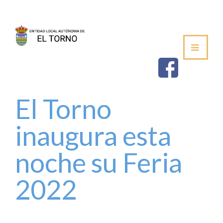
SEDE
AYUNTAMIENTO
ESTABLECIMIEN
El Torno
SALUDA DEL ALCALDE
inaugura esta
CORPORACIÓN MUNICIPAL
noche su Feria
VOCALÍAS / DELEGACIONES
2022
PLENOS DE LA JUNTA VECINAL
PERFIL DE CONTRATANTE