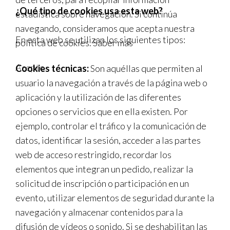
¿Qué tipo de cookies usa esta web?
estadística sobre navegación. Si continúa
navegando, consideramos que acepta nuestra
En esta web se utilizan los siguientes tipos:
política de cookies.
Saber más
Acepto
Cookies técnicas:
Son aquéllas que permiten al
usuario la navegación a través de la página web o
aplicación y la utilización de las diferentes
opciones o servicios que en ella existen. Por
ejemplo, controlar el tráfico y la comunicación de
datos, identificar la sesión, acceder a las partes
web de acceso restringido, recordar los
elementos que integran un pedido, realizar la
solicitud de inscripción o participación en un
evento, utilizar elementos de seguridad durante la
navegación y almacenar contenidos para la
difusión de vídeos o sonido. Si se deshabilitan las