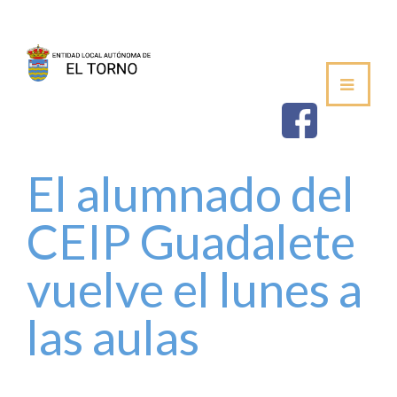
SEDE
AYUNTAMIENTO
ESTABLECIMIEN
El alumnado del
SALUDA DEL ALCALDE
CEIP Guadalete
CORPORACIÓN MUNICIPAL
vuelve el lunes a
VOCALÍAS / DELEGACIONES
las aulas
PLENOS DE LA JUNTA VECINAL
PERFIL DE CONTRATANTE