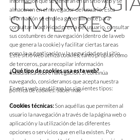
TECNOLOGÍ
información que se generan en un sitio web y se
almacenen en el navegador del usuario. Esta
SIMILARES.
información se emplea generalmente para
consultar la actividad previa del usuario, consultar
sus costumbres de navegación (dentro de la web
que genera la cookie) y facilitar ciertas tareas
como la autenticación y la seguridad en el sitio.
Este sitio web utiliza cookies, tanto propias como
de terceros, para recopilar información
¿Qué tipo de cookies usa esta web?
estadística sobre navegación. Si continúa
navegando, consideramos que acepta nuestra
En esta web se utilizan los siguientes tipos:
política de cookies.
Saber más
Acepto
Cookies técnicas:
Son aquéllas que permiten al
usuario la navegación a través de la página web o
aplicación y la utilización de las diferentes
opciones o servicios que en ella existen. Por