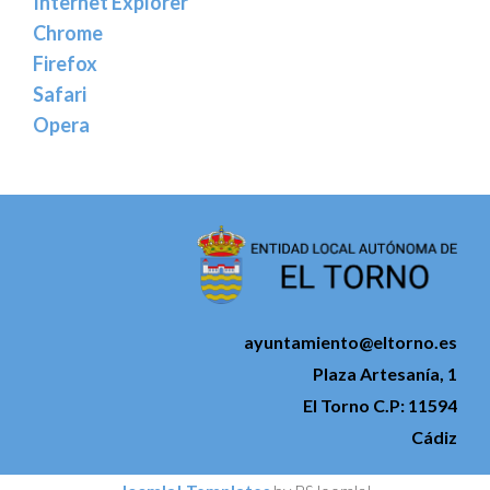
Internet Explorer
Chrome
Firefox
Safari
Opera
ayuntamiento@eltorno.es
Plaza Artesanía, 1
El Torno C.P: 11594
Cádiz