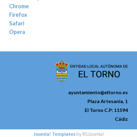
Chrome
Firefox
Safari
Opera
ayuntamiento@eltorno.es
Plaza Artesanía, 1
El Torno C.P: 11594
Cádiz
Joomla! Templates
by RSJoomla!