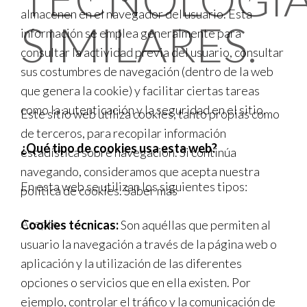
almacenen en el navegador del usuario. Esta
SIMILARES.
información se emplea generalmente para
consultar la actividad previa del usuario, consultar
sus costumbres de navegación (dentro de la web
que genera la cookie) y facilitar ciertas tareas
como la autenticación y la seguridad en el sitio.
Este sitio web utiliza cookies, tanto propias como
de terceros, para recopilar información
¿Qué tipo de cookies usa esta web?
estadística sobre navegación. Si continúa
navegando, consideramos que acepta nuestra
En esta web se utilizan los siguientes tipos:
política de cookies.
Saber más
Acepto
Cookies técnicas:
Son aquéllas que permiten al
usuario la navegación a través de la página web o
aplicación y la utilización de las diferentes
opciones o servicios que en ella existen. Por
ejemplo, controlar el tráfico y la comunicación de