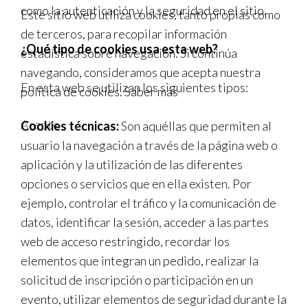
como la autenticación y la seguridad en el sitio.
Este sitio web utiliza cookies, tanto propias como
de terceros, para recopilar información
¿Qué tipo de cookies usa esta web?
estadística sobre navegación. Si continúa
navegando, consideramos que acepta nuestra
En esta web se utilizan los siguientes tipos:
política de cookies.
Saber más
Acepto
Cookies técnicas:
Son aquéllas que permiten al
usuario la navegación a través de la página web o
aplicación y la utilización de las diferentes
opciones o servicios que en ella existen. Por
ejemplo, controlar el tráfico y la comunicación de
datos, identificar la sesión, acceder a las partes
web de acceso restringido, recordar los
elementos que integran un pedido, realizar la
solicitud de inscripción o participación en un
evento, utilizar elementos de seguridad durante la