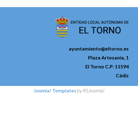
ayuntamiento@eltorno.es
Plaza Artesanía, 1
El Torno C.P: 11594
Cádiz
Joomla! Templates
by RSJoomla!