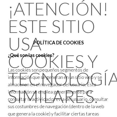
¡ATENCIÓN!
ESTE SITIO
USA
POLÍTICA DE COOKIES
COOKIES Y
¿Qué son las cookies?
Las cookies son pequeños segmentos de
TECNOLOGÍ
información que se generan en un sitio web y se
almacenen en el navegador del usuario. Esta
SIMILARES.
información se emplea generalmente para
consultar la actividad previa del usuario, consultar
sus costumbres de navegación (dentro de la web
que genera la cookie) y facilitar ciertas tareas