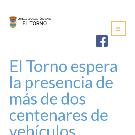
SEDE
AYUNTAMIENTO
ESTABLECIMIEN
El Torno espera
SALUDA DEL ALCALDE
la presencia de
CORPORACIÓN MUNICIPAL
más de dos
VOCALÍAS / DELEGACIONES
centenares de
PLENOS DE LA JUNTA VECINAL
vehículos
PERFIL DE CONTRATANTE