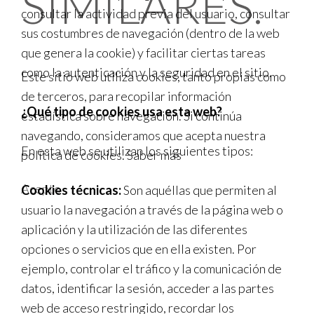
SIMILARES.
consultar la actividad previa del usuario, consultar
sus costumbres de navegación (dentro de la web
que genera la cookie) y facilitar ciertas tareas
como la autenticación y la seguridad en el sitio.
Este sitio web utiliza cookies, tanto propias como
de terceros, para recopilar información
¿Qué tipo de cookies usa esta web?
estadística sobre navegación. Si continúa
navegando, consideramos que acepta nuestra
En esta web se utilizan los siguientes tipos:
política de cookies.
Saber más
Acepto
Cookies técnicas:
Son aquéllas que permiten al
usuario la navegación a través de la página web o
aplicación y la utilización de las diferentes
opciones o servicios que en ella existen. Por
ejemplo, controlar el tráfico y la comunicación de
datos, identificar la sesión, acceder a las partes
web de acceso restringido, recordar los