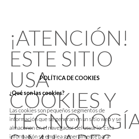
¡ATENCIÓN!
ESTE SITIO
USA
POLÍTICA DE COOKIES
COOKIES Y
¿Qué son las cookies?
Las cookies son pequeños segmentos de
TECNOLOGÍ
información que se generan en un sitio web y se
almacenen en el navegador del usuario. Esta
información se emplea generalmente para