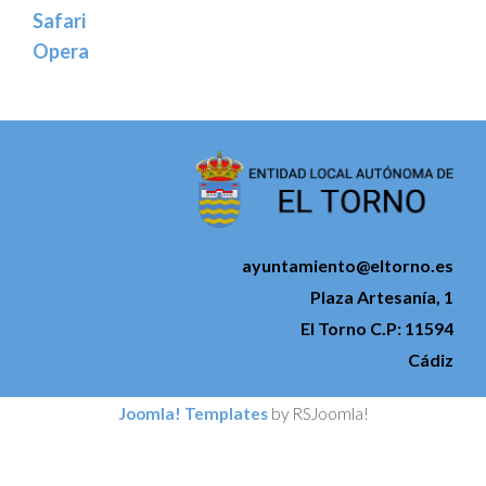
Safari
Opera
ayuntamiento@eltorno.es
Plaza Artesanía, 1
El Torno C.P: 11594
Cádiz
Joomla! Templates
by RSJoomla!